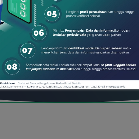
ya akun?
Daftar di
 diakses melalui link
berikut