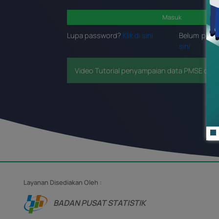
Masuk
Lupa password?
Klik di sini
Belum pun
sini
Video Tutorial penyampaian data PMSE dapat
Layanan Disediakan Oleh :
BADAN PUSAT STATISTIK