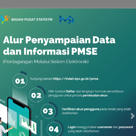
aian Data
PMSE
t bergantung pada kebijakan
dasarkan Peraturan Pemerintah
lui Sistem Elektronik (PMSE),
 untuk merekam data PMSE di
a untuk berkolaborasi merajut
Previous slide
Ne